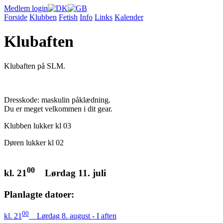
Medlem login
Forside
Klubben
Fetish
Info
Links
Kalender
Klubaften
Klubaften på SLM.
Dresskode: maskulin påklædning.
Du er meget velkommen i dit gear.
Klubben lukker kl 03
Døren lukker kl 02
00
kl. 21
Lørdag 11. juli
Planlagte datoer:
00
kl. 21
Lørdag 8. august - I aften