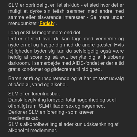
SLM er oprindeligt en fetish-klub - et sted hvor det er
muligt at dyrke sin fetish sammen med andre med
samme eller tilsvarende interesser - Se mere under
menupunktet "
Fetish
".
I dag er SLM meget mere end det.
Det er et sted hvor du kan tage med vennerne og
nyde en øl og hygge dig med de andre gæster. Hvis
lejligheden byder sig kan du selvfølgelig også være
heldig at score og så evt. benytte dig af klubbens
darkroom. I samarbejde med AIDS-fondet er der altid
gratis kondomer og glidecreme til rådighed.
Baren er rå og inspirerende og vi har et stort udvalg
af både øl, vand og alkohol.
SLM er en foreningsbar.
Dansk lovgivning forbyder total nøgenhed og sex i
offentligt rum. SLM tillader sex og nøgenhed.
Derfor er SLM en forening - som kræver
medlemsskab.
SLM’s alkoholbevilling tillader kun udskænkning af
alkohol til medlemmer.